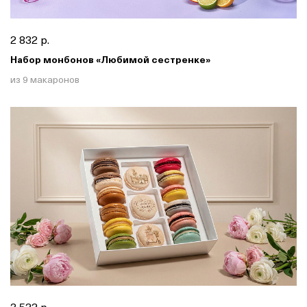
2 832 р.
Набор монбонов «Любимой сестренке»
из 9 макаронов
3 522 р.