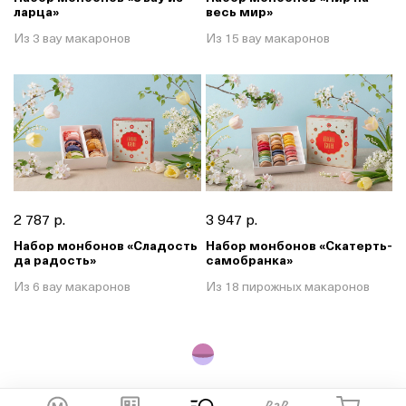
ларца»
весь мир»
Из 3 вау макаронов
Из 15 вау макаронов
2 787 р.
3 947 р.
Набор монбонов «Сладость
Набор монбонов «Скатерть-
да радость»
самобранка»
Из 6 вау макаронов
Из 18 пирожных макаронов