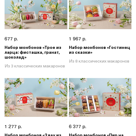
677 р.
1 967 р.
Набор монбонов «Трое из
Набор монбонов «Гостинец
ларца: фисташка, гранат,
из сказки»
шоколад»
Из 8 классических макаронов
Из 3 классических макаронов
1 277 р.
6 377 р.
Набор монбонов «3 вау из
Набор монбонов «Пир на