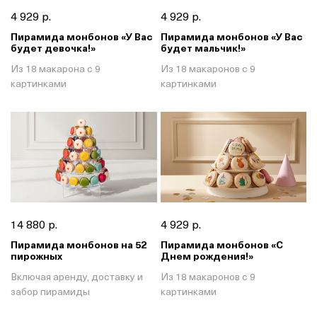
4 929 р.
4 929 р.
Пирамида монбонов «У Вас
Пирамида монбонов «У Вас
будет девочка!»
будет мальчик!»
Из 18 макарона с 9
Из 18 макаронов с 9
картинками
картинками
14 880 р.
4 929 р.
Пирамида монбонов на 52
Пирамида монбонов «С
пирожных
Днем рождения!»
Включая аренду, доставку и
Из 18 макаронов с 9
забор пирамиды
картинками