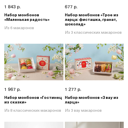
1 843 р.
677 р.
Набор монбонов
Набор монбонов «Трое из
«Маленькая радость»
ларца: фисташка, гранат,
шоколад»
Из 6 макаронов
Из 3 классических макаронов
1 967 р.
1 277 р.
Набор монбонов «Гостинец
Набор монбонов «3 вау из
из сказки»
ларца»
Из 8 классических макаронов
Из 3 вау макаронов