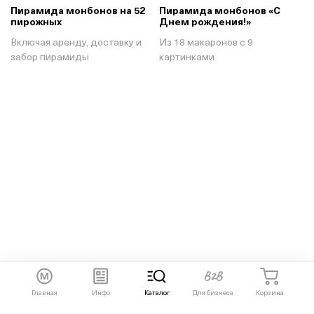
Пирамида монбонов на 52
Пирамида монбонов «С
пирожных
Днем рождения!»
Включая аренду, доставку и
Из 18 макаронов с 9
забор пирамиды
картинками
Главная
Инфо
Каталог
Для бизнеса
Корзина