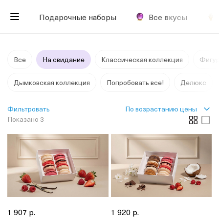
Подарочные наборы
Все вкусы
Все
На свидание
Классическая коллекция
Фигу
Дымковская коллекция
Попробовать все!
Делюкс
По возрастанию цены
Фильтровать
Показано 3
1 907 р.
1 920 р.