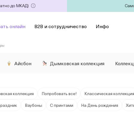
латно до МКАД)
Само
зать онлайн
B2B и сотрудничество
Инфо
оры
Айсбон
Дымковская коллекция
Коллек
вская коллекция
Попробовать все!
Классическая коллекци
праздник
Ваубоны
С принтами
На День рождения
Хит