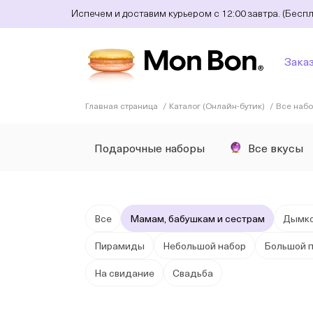
Испечем и доставим курьером с 12:00 завтра. (Бесп
Зака
Главная страница
Каталог (Онлайн-бутик)
Все наб
Подарочные наборы
Все вкусы
Все
Мамам, бабушкам и сестрам
Дымко
Пирамиды
Небольшой набор
Большой 
На свидание
Свадьба