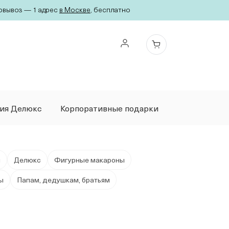
вывоз — 1 адрес
в Москве
, бесплатно
ция Делюкс
Корпоративные подарки
я
Делюкс
Фигурные макароны
ы
Папам, дедушкам, братьям