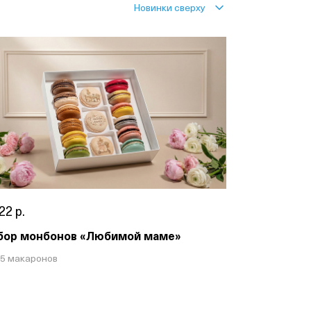
Новинки сверху
22 р.
бор монбонов «Любимой маме»
15 макаронов