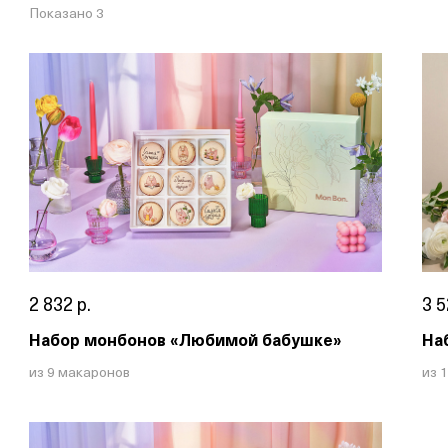
Показано 3
2 832 р.
3 5
Набор монбонов «Любимой бабушке»
На
из 9 макаронов
из 