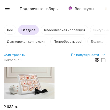
Подарочные наборы
Все вкусы
Все
Свадьба
Классическая коллекция
Фигурные
Дымковская коллекция
Попробовать все!
Делюкс
По популярности
Фильтровать
Показано 1
2 632 р.