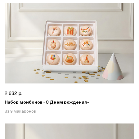
2 632 р.
Набор монбонов «С Днем рождения»
из 9 макаронов