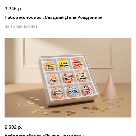
3 246 р.
Набор монбонов «Сладкий День Рождения»
из 15 макаронов
2 832 р.
Набор монбонов «Лучше, чем торт!»