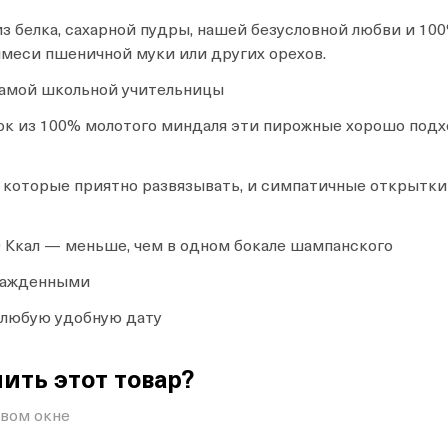
з белка, сахарной пудры, нашей безусловной любви и 10
имеси пшеничной муки или других орехов.
амой школьной учительницы
ок из 100% молотого миндаля эти пирожные хорошо подх
а, которые приятно развязывать, и симпатичные открыт
 Ккал — меньше, чем в одном бокале шампанского
хлажденными
а любую удобную дату
ить этот товар?
овом окне