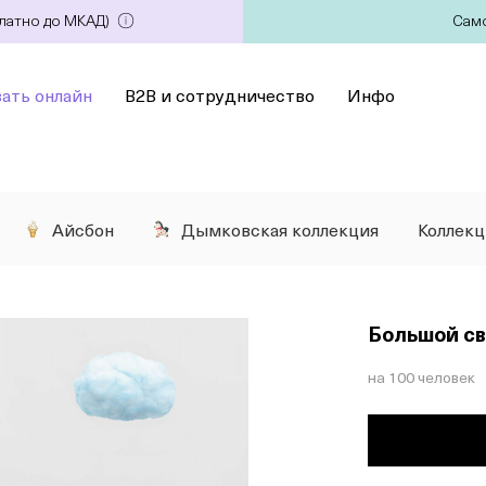
платно до МКАД)
Само
зать онлайн
B2B и сотрудничество
Инфо
Айсбон
Дымковская коллекция
Коллек
Большой с
на 100 человек