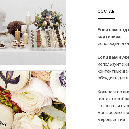
СОСТАВ
Если вам под
картинках
:
используйте кн
Если вам нуж
используйте кн
контактные дан
обсудить дета
Количество пи
сможете выбра
готовы взять в
Bon абсолютно 
мероприятия