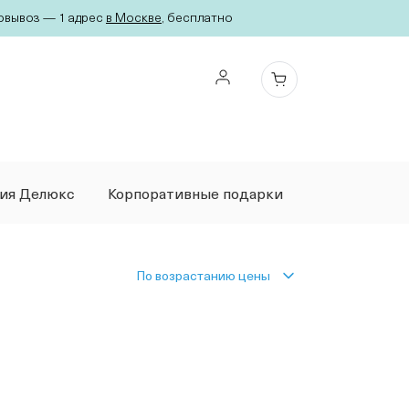
вывоз — 1 адрес
в Москве
, бесплатно
ция Делюкс
Корпоративные подарки
По возрастанию цены