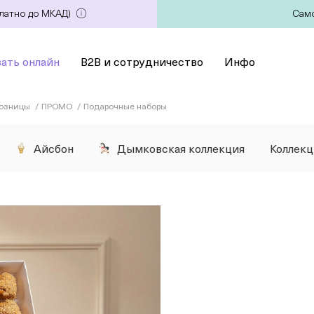
платно до МКАД)
Само
зать онлайн
B2B и сотрудничество
Инфо
розницы
ПРОМО
Подарочные наборы
Айсбон
Дымковская коллекция
Коллек