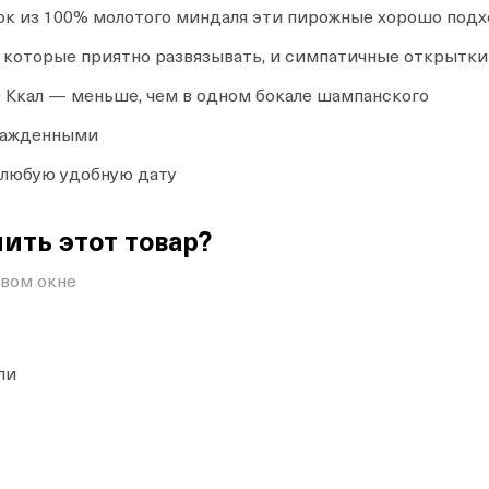
ок из 100% молотого миндаля эти пирожные хорошо подхо
а, которые приятно развязывать, и симпатичные открыт
 Ккал — меньше, чем в одном бокале шампанского
хлажденными
а любую удобную дату
ить этот товар?
овом окне
ли
0