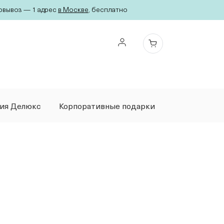
вывоз — 1 адрес
в Москве
, бесплатно
ция Делюкс
Корпоративные подарки