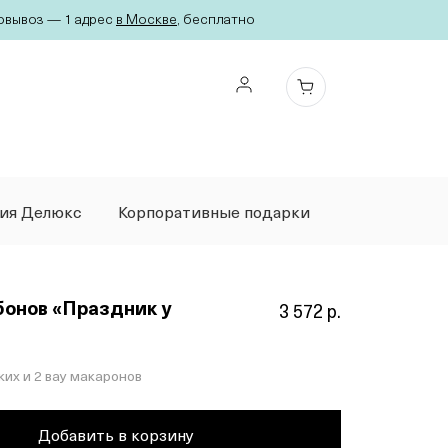
вывоз — 1 адрес
в Москве
, бесплатно
ция Делюкс
Корпоративные подарки
онов «Праздник у
3 572 р.
ких и 2 вау макаронов
Добавить в корзину