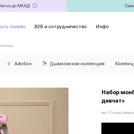
платно до МКАД)
Само
зать онлайн
B2B и сотрудничество
Инфо
розницы
Айсбон
Дымковская коллекция
Коллек
Набор монб
девчат»
из 13 классичес