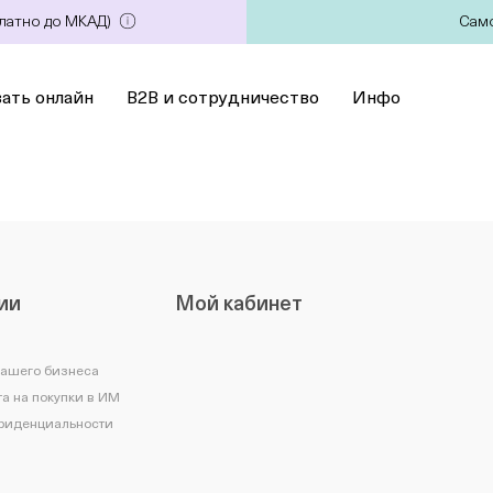
платно до МКАД)
Само
зать онлайн
B2B и сотрудничество
Инфо
ии
Мой кабинет
вашего бизнеса
а на покупки в ИМ
фиденциальности