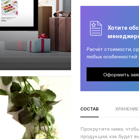
Хотите обс
менеджер
Расчёт стоимости, ср
любых особенностей 
Оформить зая
СОСТАВ
ХРАНЕНИЕ
Прокрутите ниже, чтобы
продукции, как будет в