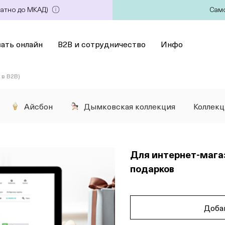
латно до МКАД)
Само
зать онлайн
B2B и сотрудничество
Инфо
в B2B)
Айсбон
Дымковская коллекция
Коллек
Для интернет-мага
подарков
Доба