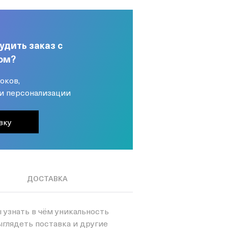
удить заказ с
ом?
оков,
и персонализации
вку
ДОСТАВКА
 узнать в чём уникальность
ыглядеть поставка и другие