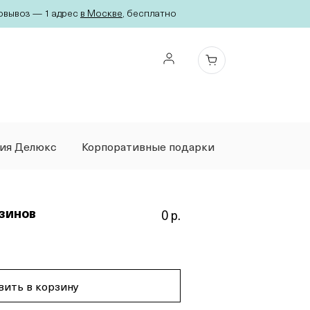
вывоз — 1 адрес
в Москве
, бесплатно
ция Делюкс
Корпоративные подарки
зинов
0 р.
вить в корзину