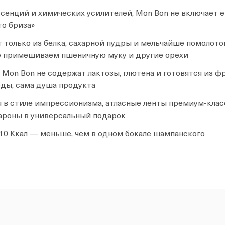
состав.
включенные т
ссенций и химических усилителей, Mon Bon не включает 
го бриза»
Тут текст из 
включенные т
 только из белка, сахарной пудры и мельчайше помолото
е примешиваем пшеничную муку и другие орехи
Mon Bon не содержат лактозы, глютена и готовятся из ф
ды, сама душа продукта
 в стиле импрессионизма, атласные ленты премиум-класс
роны в универсальный подарок
10 Ккал — меньше, чем в одном бокале шампанского