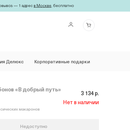
вывоз — 1 адрес
в Москве
, бесплатно
ция Делюкс
Корпоративные подарки
онов «В добрый путь»
3 134 р.
Нет в наличии
ассических макаронов
Недоступно