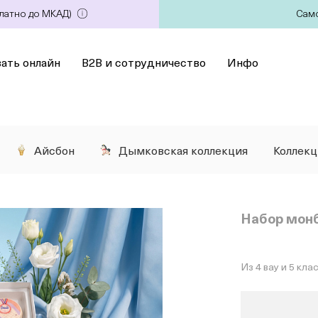
платно до МКАД)
Само
зать онлайн
B2B и сотрудничество
Инфо
Айсбон
Дымковская коллекция
Коллек
Набор монб
Из 4 вау и 5 кл