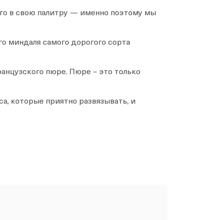
овары)
его в свою палитру — именно поэтому мы
блока “Состав (если выше не заполнены
овары)
го миндаля самого дорогого сорта
ранцузского пюре. Пюре – это только
а, которые приятно развязывать, и