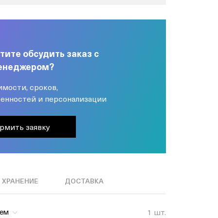
тите обсудить заказ с
енеджером?
имости, сроков,
енностей и персонализации
рмить заявку
ХРАНЕНИЕ
ДОСТАВКА
1 шт.
цем