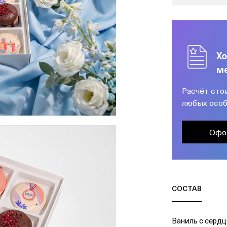
Хо
м
Расчёт сто
любых особ
Офо
СОСТАВ
Ваниль с серд