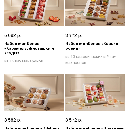
5 092 р.
3 772 р.
Набор монбонов
Набор монбонов «Краски
«Карамель, фисташки и
осени»
ягоды»
из 13 классических и 2 вау
из 15 вау макаронов
макаронов
3 582 р.
3 572 р.
Набор монбонов «Эффект
Набор монбонов «Праздник