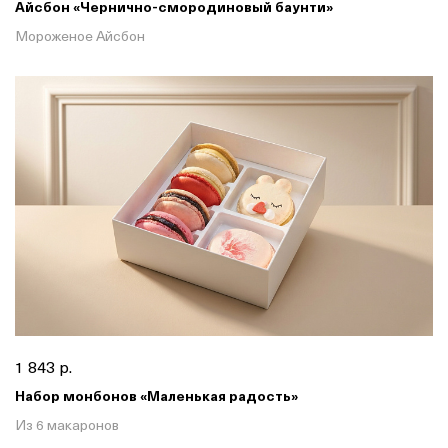
Айсбон «Чернично-смородиновый баунти»
Мороженое Айсбон
1 843 р.
Набор монбонов «Маленькая радость»
Из 6 макаронов