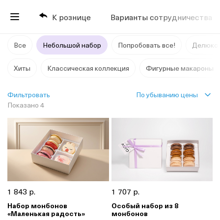
К рознице
Варианты сотрудничества
Все
Небольшой набор
Попробовать все!
Делюкс
Хиты
Классическая коллекция
Фигурные макароны
По убыванию цены
Фильтровать
Показано 4
1 843 р.
1 707 р.
Набор монбонов
Особый набор из 8
«Маленькая радость»
монбонов