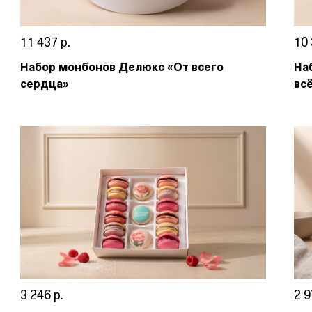
11 437 р.
10 
Набор монбонов Делюкс «От всего
На
сердца»
вс
3 246 р.
2 9