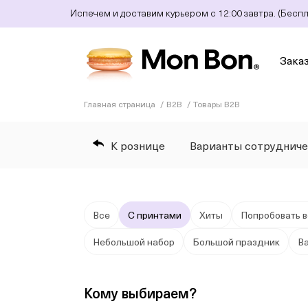
Испечем и доставим курьером с 12:00 завтра. (Бесп
Зака
Главная страница
B2B
Товары B2B
К рознице
Варианты сотрудниче
Все
С принтами
Хиты
Попробовать в
Небольшой набор
Большой праздник
В
Кому выбираем?