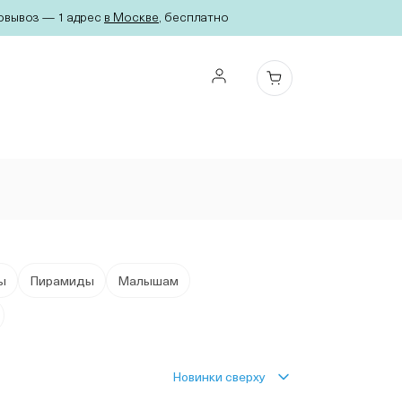
вывоз — 1 адрес
в Москве
, бесплатно
ы
Пирамиды
Малышам
Новинки сверху