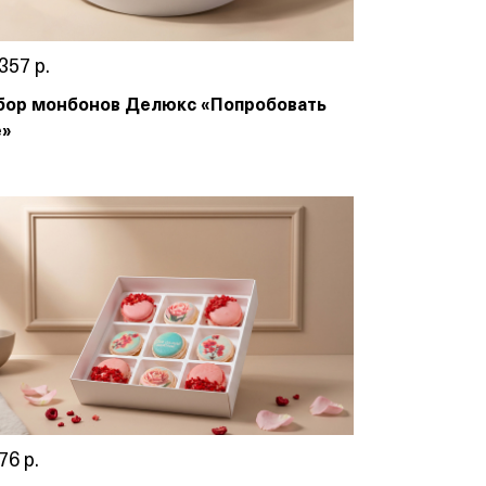
357 р.
бор монбонов Делюкс «Попробовать
ё»
76 р.