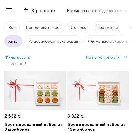
К рознице
Варианты сотрудничества
Все
Попробовать все!
Делюкс
Пирамиды
Не
Хиты
Классическая коллекция
Фигурные макароны
По популярности
Фильтровать
Показано 5
2 632 р.
3 322 р.
Брендированный набор из
Брендированный набор из
9 монбонов
15 монбонов